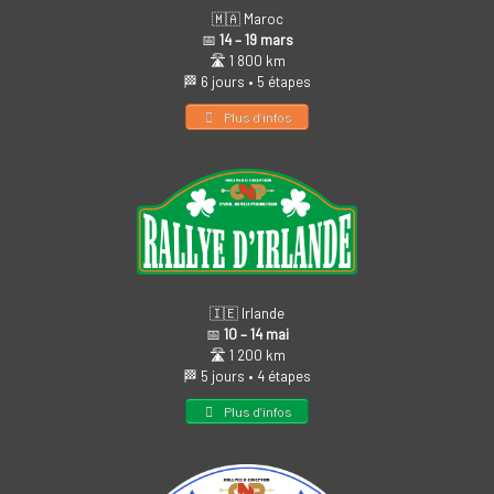
🇲🇦 Maroc
📅
14 – 19 mars
🛣️ 1 800 km
🏁 6 jours • 5 étapes
Plus d’infos
🇮🇪 Irlande
📅
10 – 14 mai
🛣️ 1 200 km
🏁 5 jours • 4 étapes
Plus d’infos