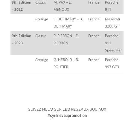
8th Edition
Classic
M. PAX – E.
France
Porsche
– 2022
MENOUX
911
Prestige
E. DE TIMARY – B.
France
Maserati
DE TIMARY
3200 GT
9th Edition
Classic
P. PIERRON – F.
France
Porsche
– 2023
PIERRON
911
Speedster
Prestige
G. HEROLD – B.
France
Porsche
ROUTIER
997 GT3
SUIVEZ NOUS SUR LES RESEAUX SOCIAUX
#cyrilneveupromotion