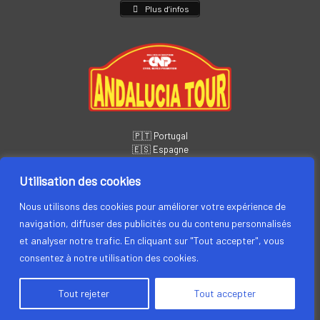
Plus d’infos
🇵🇹 Portugal
🇪🇸 Espagne
📅
14 – 19 novembre
🏁 6 jours • 5 étapes
Utilisation des cookies
Plus d’infos
Nous utilisons des cookies pour améliorer votre expérience de
navigation, diffuser des publicités ou du contenu personnalisés
et analyser notre trafic. En cliquant sur "Tout accepter", vous
consentez à notre utilisation des cookies.
Tout rejeter
Tout accepter
Megève Saint-Tropez, by CYRIL NEVEU PROMOTION © 2026