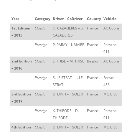
Year
Category
Driver – CoDriver
Country
Vehicle
1st Edition
Classic
O. CAZALIERES – S.
France
AC Cobra
– 2015
CAZALIERES
Prestige
P. PARAY – I. MAIRE
France
Porsche
911
2nd Edition
Classic
L. THISE – M. THISE
Belgium
AC Cobra
– 2016
Prestige
S. LE STRAT – L. LE
France
Ferrari
STRAT
458
3rd Edition
Classic
D. DINH – J. SOLER
France
MG B V8
– 2017
Prestige
X. THIRODE – D.
France
Porsche
THIRODE
911
4th Edition
Classic
D. DINH – J. SOLER
France
MG B V8