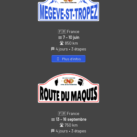
🇫🇷 France
📅
7 – 10 juin
🛣️ 850 km
🏁 4 jours • 3 étapes
Plus d’infos
🇫🇷 France
📅
13 – 16 septembre
🛣️ 750 km
🏁 4 jours • 3 étapes