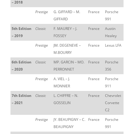
– 2018
Prestige
G. GIFFARD – M.
France
Porsche
GIFFARD
991
5th Edition
Classic
F. MAUREY – J.
France
Austin
– 2019
FOSSEY
Healey
Prestige
JM. DEGENEVE –
France
Lexus LFA
M.BOURRY
6th Edition
Classic
MP. GARCIN – MO.
France
Porsche
– 2020
PERRONNET
356
Prestige
A. VIEL – J.
France
Porsche
MONNIER
911
7th Edition
Classic
L. CHIFFRE – N.
France
Chevrolet
– 2021
GOSSELIN
Corvette
C2
Prestige
JY. BEAUPIGNY – C.
France
Porsche
BEAUPIGNY
991