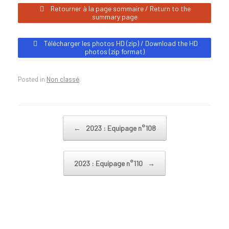
Retourner à la page sommaire / Return to the
summary page
Télécharger les photos HD (zip) / Download the HD
photos (zip format)
Posted in
Non classé
.
Post navigation
←
2023 : Equipage n°108
2023 : Equipage n°110
→