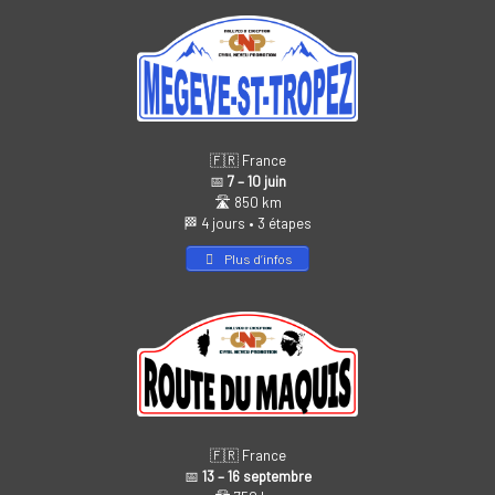
🇫🇷 France
📅
7 – 10 juin
🛣️ 850 km
🏁 4 jours • 3 étapes
Plus d’infos
🇫🇷 France
📅
13 – 16 septembre