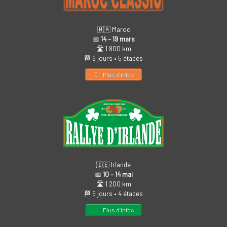
🇲🇦 Maroc
📅
14 – 19 mars
🛣️ 1 800 km
🏁 6 jours • 5 étapes
Plus d’infos
🇮🇪 Irlande
📅
10 – 14 mai
🛣️ 1 200 km
🏁 5 jours • 4 étapes
Plus d’infos