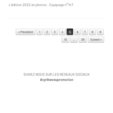
L’édition 2022 en photos : Equipage n°147
Post navigation
« Précédent
1
2
3
4
5
6
7
8
9
10
…
39
Suivant »
SUIVEZ NOUS SUR LES RESEAUX SOCIAUX
#cyrilneveupromotion