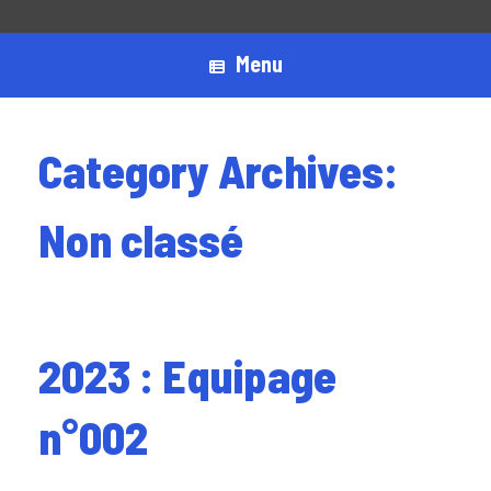
Menu
Category Archives:
Non classé
2023 : Equipage
n°002