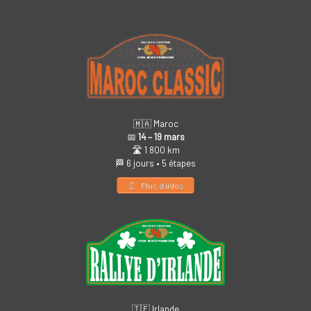
🇲🇦 Maroc
📅
14 – 19 mars
🛣️ 1 800 km
🏁 6 jours • 5 étapes
Plus d’infos
🇮🇪 Irlande