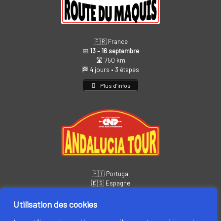
🇫🇷 France
📅
13 – 16 septembre
🛣️ 750 km
🏁 4 jours • 3 étapes
Plus d’infos
🇵🇹 Portugal
🇪🇸 Espagne
📅
14 – 19 novembre
🏁 6 jours • 5 étapes
Utilisation des cookies
Plus d’infos