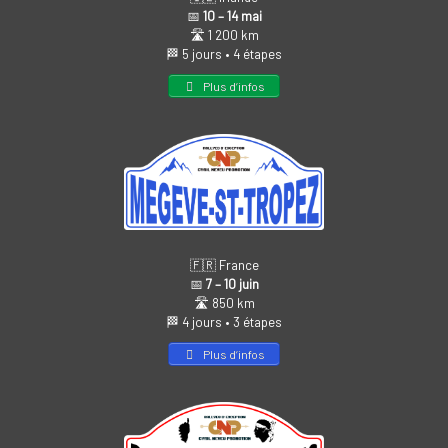
📅
10 – 14 mai
🛣️ 1 200 km
🏁 5 jours • 4 étapes
Plus d’infos
🇫🇷 France
📅
7 – 10 juin
🛣️ 850 km
🏁 4 jours • 3 étapes
Plus d’infos