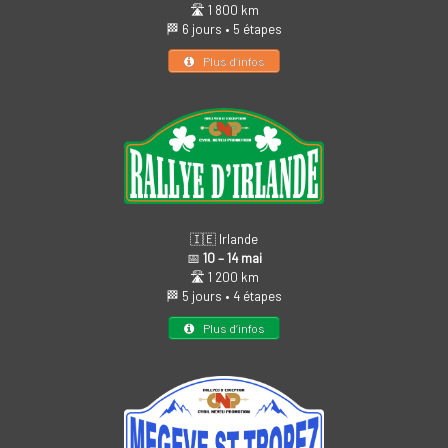
🛣️ 1 800 km
🏁 6 jours • 5 étapes
Plus d’infos
🇮🇪 Irlande
📅
10 – 14 mai
🛣️ 1 200 km
🏁 5 jours • 4 étapes
Plus d’infos