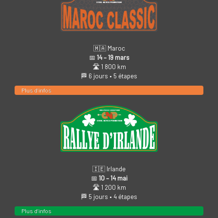
🇲🇦 Maroc
📅
14 – 19 mars
🛣️ 1 800 km
🏁 6 jours • 5 étapes
Plus d’infos
🇮🇪 Irlande
📅
10 – 14 mai
🛣️ 1 200 km
🏁 5 jours • 4 étapes
Plus d’infos