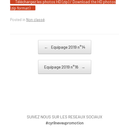
Téléchargez les photos HD (zip) / Download the HD photos
(zip format)
Posted in
Non classé
.
Post navigation
←
Equipage 2019 n°14
Equipage 2019 n°16
→
SUIVEZ NOUS SUR LES RESEAUX SOCIAUX
#cyrilneveupromotion