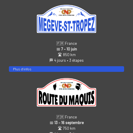
🇫🇷 France
📅
7 – 10 juin
🛣️ 850 km
🏁 4 jours • 3 étapes
Plus d’infos
🇫🇷 France
📅
13 – 16 septembre
🛣️ 750 km