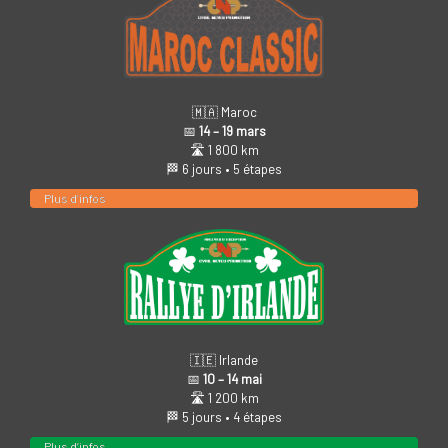
🇲🇦 Maroc
📅
14 – 19 mars
🛣️ 1 800 km
🏁 6 jours • 5 étapes
Plus d’infos
🇮🇪 Irlande
📅
10 – 14 mai
🛣️ 1 200 km
🏁 5 jours • 4 étapes
Plus d’infos