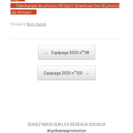
Téléchargez les photos HD (zip) / Download the HD photos
(zip format)
Posted in
Non classé
.
Post navigation
←
Equipage 2020 n°118
Equipage 2020 n°120
→
SUIVEZ NOUS SUR LES RESEAUX SOCIAUX
#cyrilneveupromotion