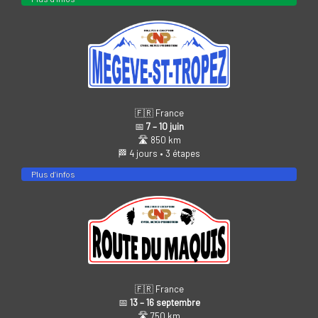
🇫🇷 France
📅
7 – 10 juin
🛣️ 850 km
🏁 4 jours • 3 étapes
Plus d’infos
🇫🇷 France
📅
13 – 16 septembre
🛣️ 750 km