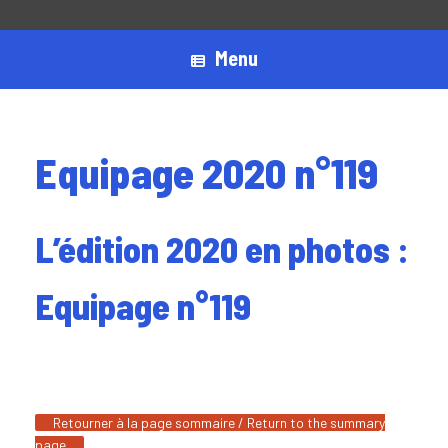
Menu
Equipage 2020 n°119
L’édition 2020 en photos :
Equipage n°119
Retourner à la page sommaire / Return to the summary
page