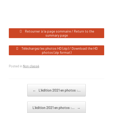
Retourner à la page sommaire / Return to the
summary page
Téléchargez les photos HD (zip) / Download the HD
photos (zip format)
Posted in
Non classé
.
Post navigation
←
L’édition 2021 en photos :…
L’édition 2021 en photos :…
→