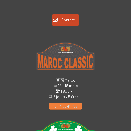
Contact
🇲🇦 Maroc
📅
14 – 19 mars
🛣️ 1 800 km
🏁 6 jours • 5 étapes
Plus d’infos