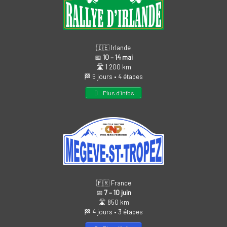
🇮🇪 Irlande
📅
10 – 14 mai
🛣️ 1 200 km
🏁 5 jours • 4 étapes
Plus d’infos
🇫🇷 France
📅
7 – 10 juin
🛣️ 850 km
🏁 4 jours • 3 étapes