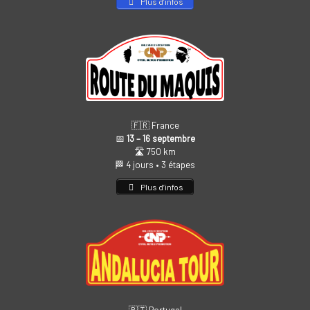
Plus d’infos
🇫🇷 France
📅
13 – 16 septembre
🛣️ 750 km
🏁 4 jours • 3 étapes
Plus d’infos