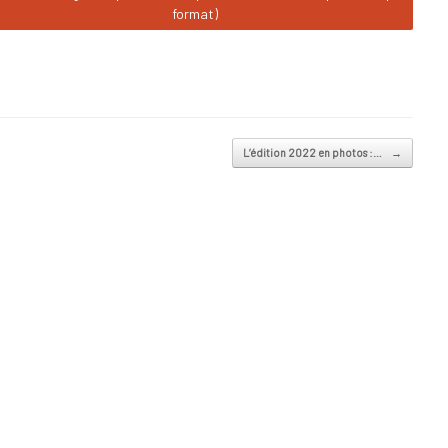
format)
L’édition 2022 en photos :…
→