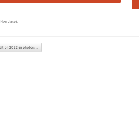
n
Non classé
.
vigation
dition 2022 en photos :…