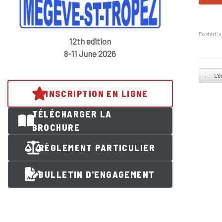
Posted i
12th edition
8-11 June 2026
Post na
←
L’é
INSCRIPTION EN LIGNE
TÉLÉCHARGER LA
BROCHURE
RÈGLEMENT PARTICULIER
BULLETIN D'ENGAGEMENT