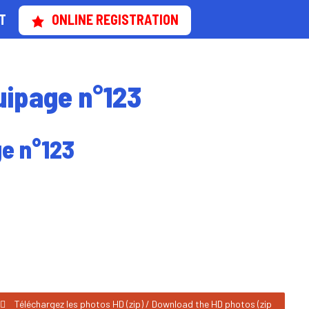
T
ONLINE REGISTRATION
uipage n°123
ge n°123
Téléchargez les photos HD (zip) / Download the HD photos (zip