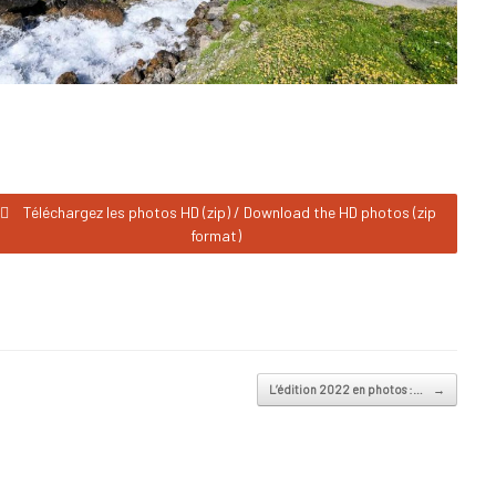
Téléchargez les photos HD (zip) / Download the HD photos (zip
format)
L’édition 2022 en photos :…
→