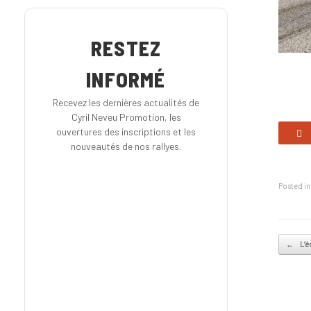
RESTEZ
INFORMÉ
Recevez les dernières actualités de
Cyril Neveu Promotion, les
ouvertures des inscriptions et les
nouveautés de nos rallyes.
Posted i
Post na
←
L’é