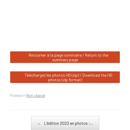
Retourner à la page sommaire / Return to the
summary page
Téléchargez les photos HD (zip) / Download the HD
photos (zip format)
Posted in
Non classé
.
Post navigation
←
L’édition 2022 en photos :…