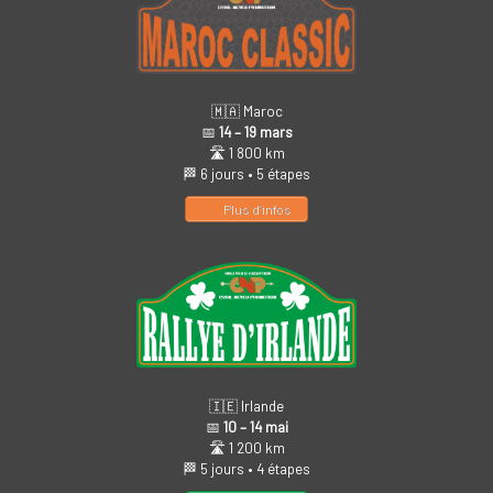
🇲🇦 Maroc
📅
14 – 19 mars
🛣️ 1 800 km
🏁 6 jours • 5 étapes
Plus d’infos
🇮🇪 Irlande
📅
10 – 14 mai
🛣️ 1 200 km
🏁 5 jours • 4 étapes