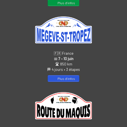
Plus d’infos
🇫🇷 France
📅
7 – 10 juin
🛣️ 850 km
🏁 4 jours • 3 étapes
Plus d’infos