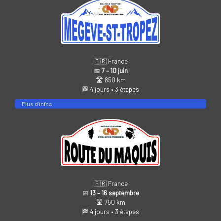
🇫🇷 France
📅
7 – 10 juin
🛣️ 850 km
🏁 4 jours • 3 étapes
Plus d’infos
🇫🇷 France
📅
13 – 16 septembre
🛣️ 750 km
🏁 4 jours • 3 étapes