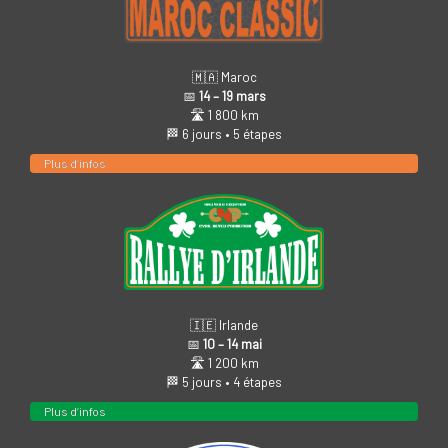
🇲🇦 Maroc
📅
14 – 19 mars
🛣️ 1 800 km
🏁 6 jours • 5 étapes
Plus d’infos
🇮🇪 Irlande
📅
10 – 14 mai
🛣️ 1 200 km
🏁 5 jours • 4 étapes
Plus d’infos