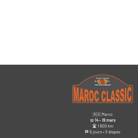
🇲🇦 Maroc
📅
14 – 19 mars
🛣️ 1 800 km
🏁 6 jours • 5 étapes