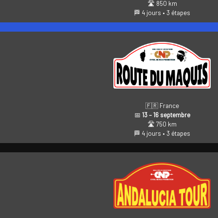
🛣️ 850 km
🏁 4 jours • 3 étapes
🇫🇷 France
📅
13 – 16 septembre
🛣️ 750 km
🏁 4 jours • 3 étapes