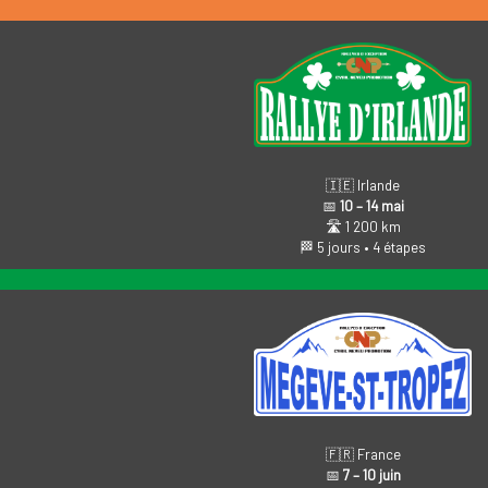
🇮🇪 Irlande
📅
10 – 14 mai
🛣️ 1 200 km
🏁 5 jours • 4 étapes
🇫🇷 France
📅
7 – 10 juin