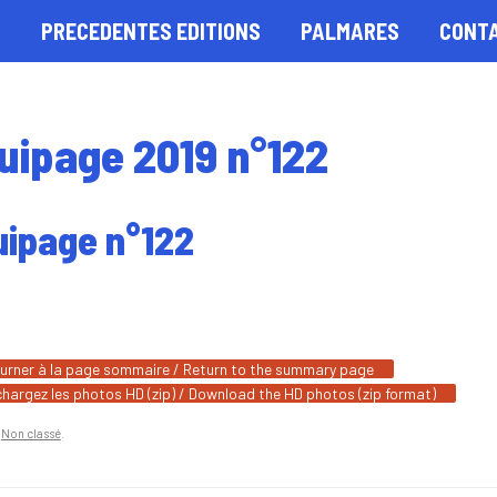
S
PRECEDENTES EDITIONS
PALMARES
CONT
uipage 2019 n°122
uipage n°122
urner à la page sommaire / Return to the summary page
chargez les photos HD (zip) / Download the HD photos (zip format)
n
Non classé
.