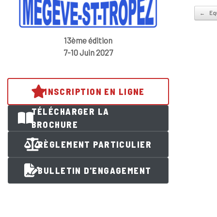
Post na
←
Equ
13ème édition
7-10 Juin 2027
INSCRIPTION EN LIGNE
TÉLÉCHARGER LA
BROCHURE
RÈGLEMENT PARTICULIER
BULLETIN D'ENGAGEMENT