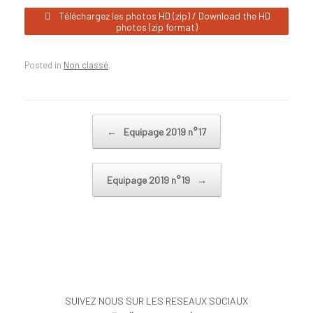
Téléchargez les photos HD (zip) / Download the HD
photos (zip format)
Posted in
Non classé
.
Post navigation
←
Equipage 2019 n°17
Equipage 2019 n°19
→
SUIVEZ NOUS SUR LES RESEAUX SOCIAUX