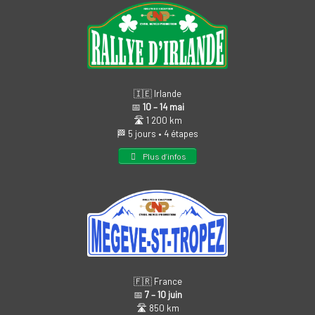
🇮🇪 Irlande
📅
10 – 14 mai
🛣️ 1 200 km
🏁 5 jours • 4 étapes
Plus d’infos
🇫🇷 France
📅
7 – 10 juin
🛣️ 850 km