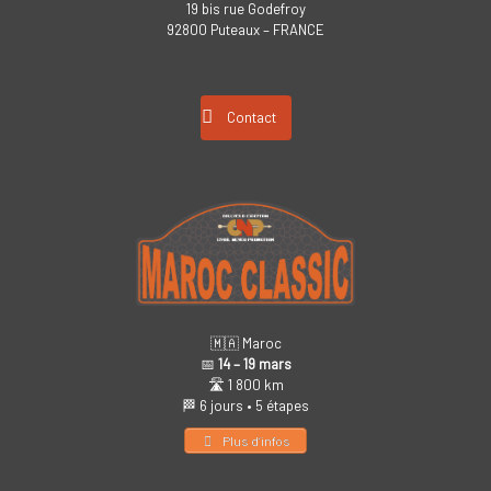
19 bis rue Godefroy
92800 Puteaux – FRANCE
Contact
🇲🇦 Maroc
📅
14 – 19 mars
🛣️ 1 800 km
🏁 6 jours • 5 étapes
Plus d’infos