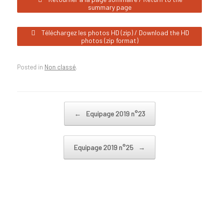
summary page
Téléchargez les photos HD (zip) / Download the HD
photos (zip format)
Posted in
Non classé
.
Post navigation
←
Equipage 2019 n°23
Equipage 2019 n°25
→