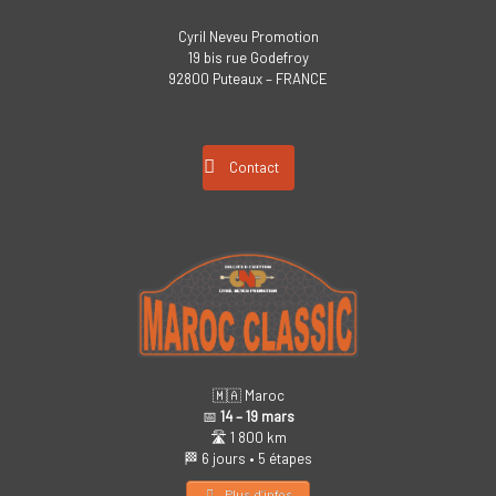
Cyril Neveu Promotion
19 bis rue Godefroy
92800 Puteaux – FRANCE
Contact
🇲🇦 Maroc
📅
14 – 19 mars
🛣️ 1 800 km
🏁 6 jours • 5 étapes
Plus d’infos