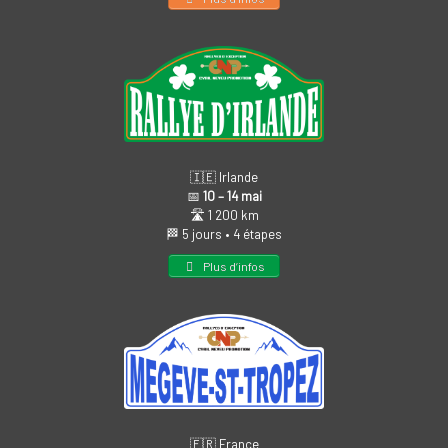
🇮🇪 Irlande
📅
10 – 14 mai
🛣️ 1 200 km
🏁 5 jours • 4 étapes
Plus d’infos
🇫🇷 France