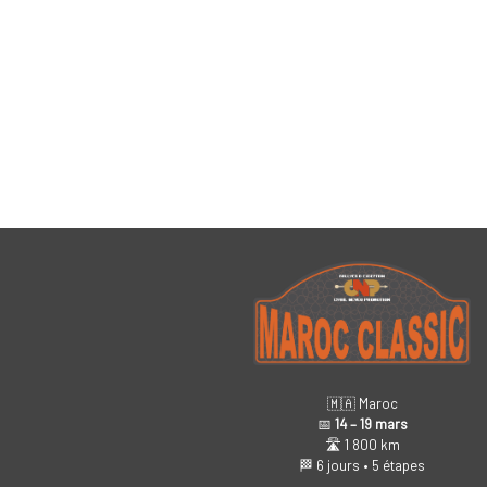
🇲🇦 Maroc
📅
14 – 19 mars
🛣️ 1 800 km
🏁 6 jours • 5 étapes