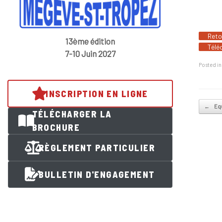
Reto
13ème édition
Télé
7-10 Juin 2027
Posted i
INSCRIPTION EN LIGNE
Post na
←
Equ
TÉLÉCHARGER LA
BROCHURE
RÈGLEMENT PARTICULIER
BULLETIN D'ENGAGEMENT