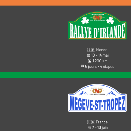
🇮🇪 Irlande
📅
10 – 14 mai
🛣️ 1 200 km
🏁 5 jours • 4 étapes
🇫🇷 France
📅
7 – 10 juin