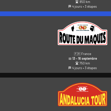
🛣️ 850 km
🏁 4 jours • 3 étapes
🇫🇷 France
📅
13 – 16 septembre
🛣️ 750 km
🏁 4 jours • 3 étapes