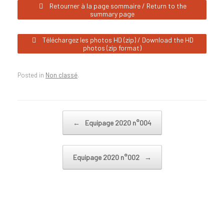
Retourner à la page sommaire / Return to the
summary page
Téléchargez les photos HD (zip) / Download the HD
photos (zip format)
Posted in
Non classé
.
Post navigation
←
Equipage 2020 n°004
Equipage 2020 n°002
→