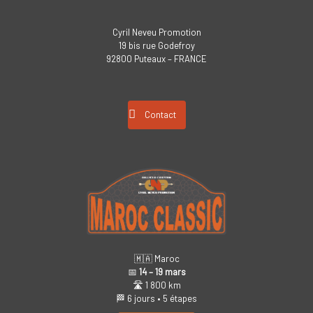
Cyril Neveu Promotion
19 bis rue Godefroy
92800 Puteaux – FRANCE
Contact
🇲🇦 Maroc
📅
14 – 19 mars
🛣️ 1 800 km
🏁 6 jours • 5 étapes