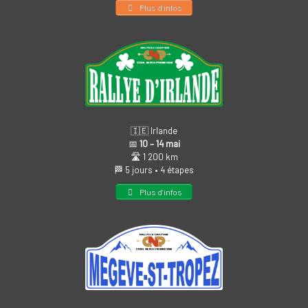
Plus d’infos
🇮🇪 Irlande
📅
10 – 14 mai
🛣️ 1 200 km
🏁 5 jours • 4 étapes
Plus d’infos