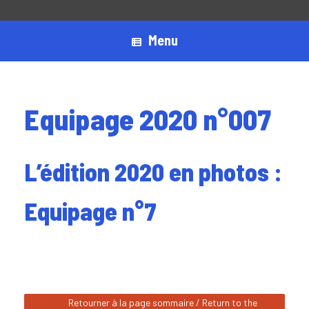
Menu
Equipage 2020 n°007
L’édition 2020 en photos :
Equipage n°7
Retourner à la page sommaire / Return to the