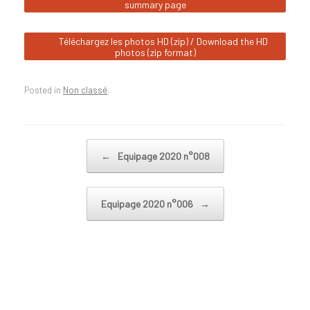
summary page
Téléchargez les photos HD (zip) / Download the HD
photos (zip format)
Posted in
Non classé
.
Post navigation
←
Equipage 2020 n°008
Equipage 2020 n°006
→