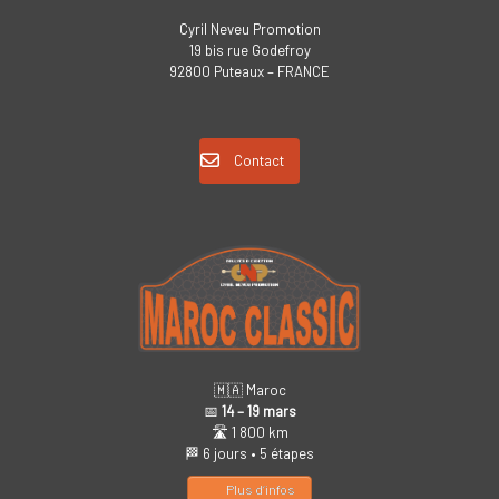
Cyril Neveu Promotion
19 bis rue Godefroy
92800 Puteaux – FRANCE
Contact
🇲🇦 Maroc
📅
14 – 19 mars
🛣️ 1 800 km
🏁 6 jours • 5 étapes
Plus d’infos