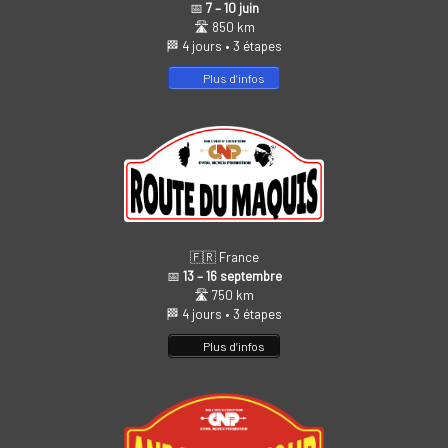
📅
7 – 10 juin
🛣️ 850 km
🏁 4 jours • 3 étapes
Plus d’infos
🇫🇷 France
📅
13 – 16 septembre
🛣️ 750 km
🏁 4 jours • 3 étapes
Plus d’infos