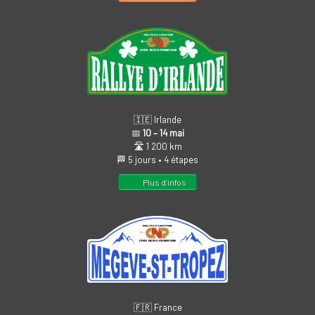
🇮🇪 Irlande
📅
10 – 14 mai
🛣️ 1 200 km
🏁 5 jours • 4 étapes
Plus d’infos
🇫🇷 France