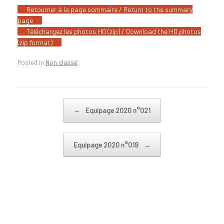
Retourner à la page sommaire / Return to the summary
page
Téléchargez les photos HD (zip) / Download the HD photos
(zip format)
Posted in
Non classé
.
Post navigation
←
Equipage 2020 n°021
Equipage 2020 n°019
→