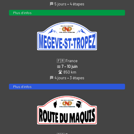
🏁 5 jours • 4 étapes
Plus d’infos
🇫🇷 France
📅
7 – 10 juin
🛣️ 850 km
🏁 4 jours • 3 étapes
Plus d’infos