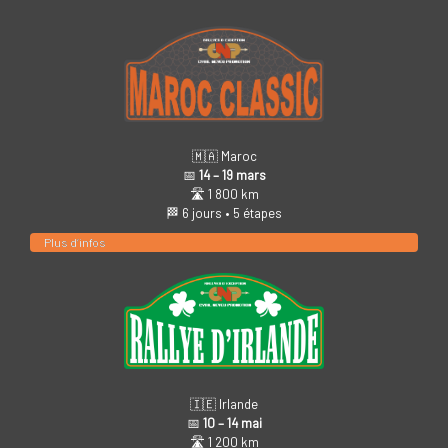
🇲🇦 Maroc
📅
14 – 19 mars
🛣️ 1 800 km
🏁 6 jours • 5 étapes
Plus d’infos
🇮🇪 Irlande
📅
10 – 14 mai
🛣️ 1 200 km