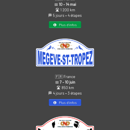
📅
10 – 14 mai
🛣️ 1 200 km
🏁 5 jours • 4 étapes
Plus d’infos
🇫🇷 France
📅
7 – 10 juin
🛣️ 850 km
🏁 4 jours • 3 étapes
Plus d’infos