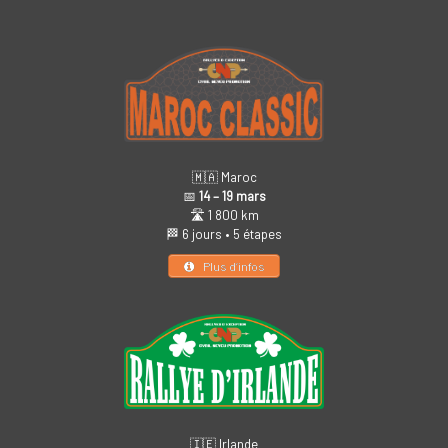
🇲🇦 Maroc
📅
14 – 19 mars
🛣️ 1 800 km
🏁 6 jours • 5 étapes
Plus d’infos
🇮🇪 Irlande