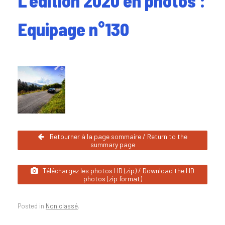
L’édition 2020 en photos :
Equipage n°130
Retourner à la page sommaire / Return to the
summary page
Téléchargez les photos HD (zip) / Download the HD
photos (zip format)
Posted in
Non classé
.