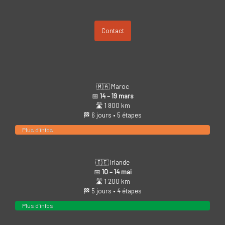
Contact
🇲🇦 Maroc
📅
14 – 19 mars
🛣️ 1 800 km
🏁 6 jours • 5 étapes
Plus d’infos
🇮🇪 Irlande
📅
10 – 14 mai
🛣️ 1 200 km
🏁 5 jours • 4 étapes
Plus d’infos