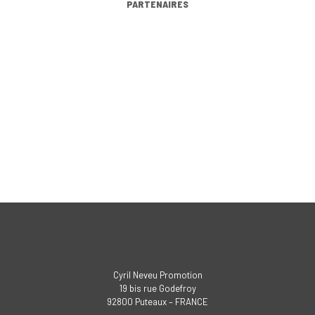
PARTENAIRES
Cyril Neveu Promotion
19 bis rue Godefroy
92800 Puteaux – FRANCE