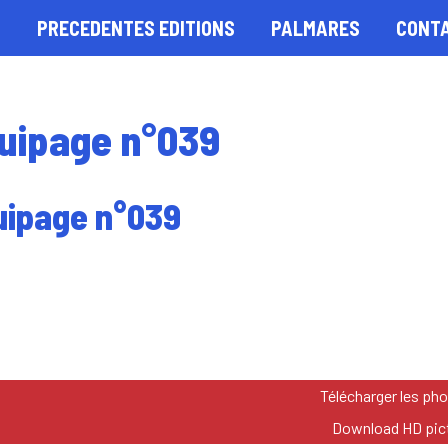
S
PRECEDENTES EDITIONS
PALMARES
CONT
uipage n°039
uipage n°039
Télécharger les ph
Download HD pic