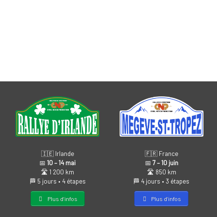
🇫🇷 France
🇮🇪 Irlande
📅
7 – 10 juin
📅
10 – 14 mai
🛣️ 850 km
🛣️ 1 200 km
🏁 4 jours • 3 étapes
🏁 5 jours • 4 étapes
Plus d’infos
Plus d’infos