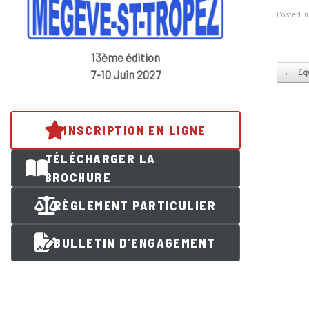
Posted i
13ème édition
Post na
←
Equ
7-10 Juin 2027
INSCRIPTION EN LIGNE
TÉLÉCHARGER LA
BROCHURE
RÈGLEMENT PARTICULIER
BULLETIN D'ENGAGEMENT