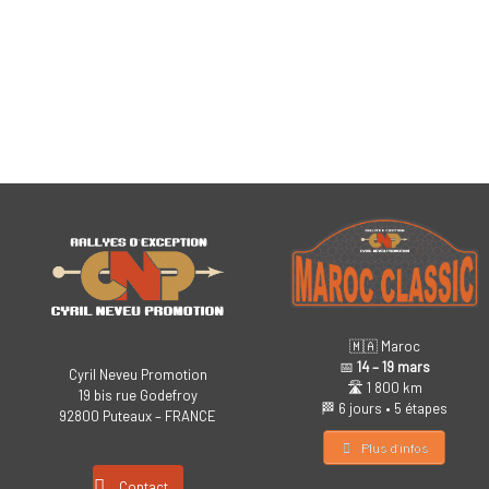
🇲🇦 Maroc
📅
14 – 19 mars
Cyril Neveu Promotion
🛣️ 1 800 km
19 bis rue Godefroy
🏁 6 jours • 5 étapes
92800 Puteaux – FRANCE
Plus d’infos
Contact