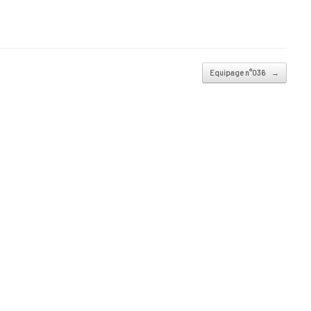
Equipage n°036
→