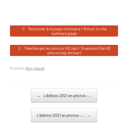
Retourner à la page sommaire / Return to the
summary page
Téléchargez les photos HD (zip) / Download the HD
photos (zip format)
Posted in
Non classé
.
Post navigation
←
L’édition 2021 en photos :…
L’édition 2021 en photos :…
→