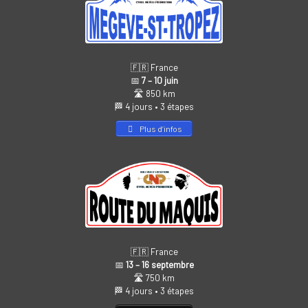
🇫🇷 France
📅
7 – 10 juin
🛣️ 850 km
🏁 4 jours • 3 étapes
Plus d’infos
🇫🇷 France
📅
13 – 16 septembre
🛣️ 750 km
🏁 4 jours • 3 étapes