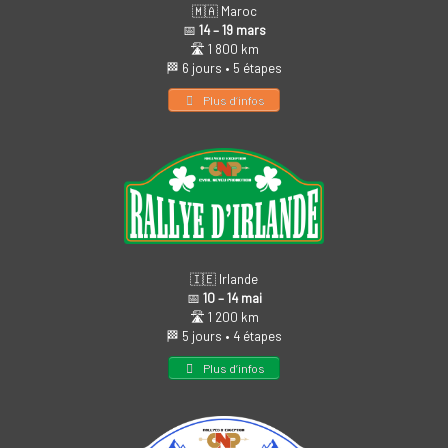
🇲🇦 Maroc
📅
14 – 19 mars
🛣️ 1 800 km
🏁 6 jours • 5 étapes
Plus d’infos
🇮🇪 Irlande
📅
10 – 14 mai
🛣️ 1 200 km
🏁 5 jours • 4 étapes
Plus d’infos