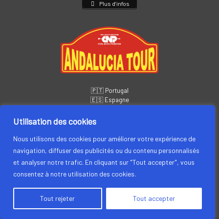
Plus d’infos
🇵🇹 Portugal
🇪🇸 Espagne
📅
14 – 19 novembre
🏁 6 jours • 5 étapes
Utilisation des cookies
Plus d’infos
Nous utilisons des cookies pour améliorer votre expérience de
navigation, diffuser des publicités ou du contenu personnalisés
et analyser notre trafic. En cliquant sur "Tout accepter", vous
consentez à notre utilisation des cookies.
Tout rejeter
Tout accepter
Megève Saint-Tropez, by CYRIL NEVEU PROMOTION © 2026