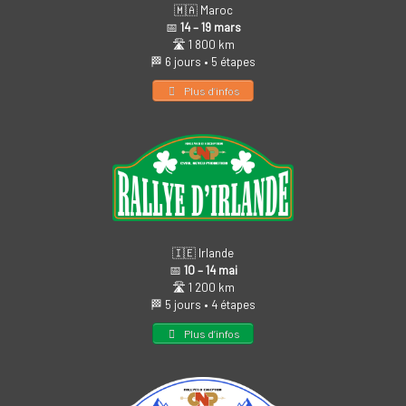
🇲🇦 Maroc
📅
14 – 19 mars
🛣️ 1 800 km
🏁 6 jours • 5 étapes
Plus d’infos
🇮🇪 Irlande
📅
10 – 14 mai
🛣️ 1 200 km
🏁 5 jours • 4 étapes
Plus d’infos