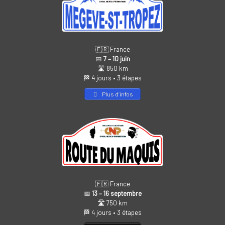
🇫🇷 France
📅
7 – 10 juin
🛣️ 850 km
🏁 4 jours • 3 étapes
Plus d’infos
🇫🇷 France
📅
13 – 16 septembre
🛣️ 750 km
🏁 4 jours • 3 étapes