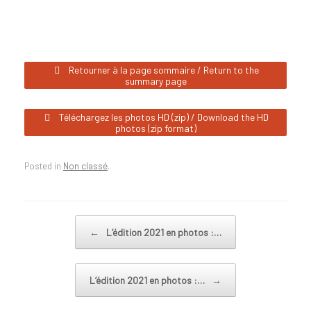
Retourner à la page sommaire / Return to the
summary page
Téléchargez les photos HD (zip) / Download the HD
photos (zip format)
Posted in
Non classé
.
Post navigation
←
L’édition 2021 en photos :…
L’édition 2021 en photos :…
→