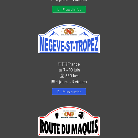
Plus d’infos
🇫🇷 France
📅
7 – 10 juin
🛣️ 850 km
🏁 4 jours • 3 étapes
Plus d’infos