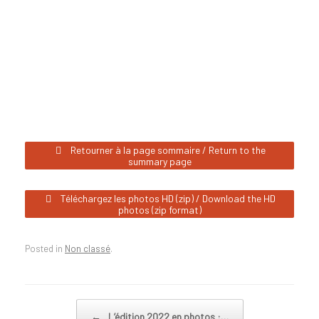
Retourner à la page sommaire / Return to the
summary page
Téléchargez les photos HD (zip) / Download the HD
photos (zip format)
Posted in
Non classé
.
Post navigation
←
L’édition 2022 en photos :…