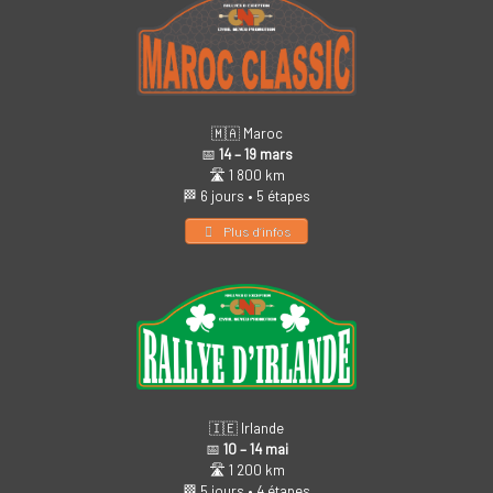
🇲🇦 Maroc
📅
14 – 19 mars
🛣️ 1 800 km
🏁 6 jours • 5 étapes
Plus d’infos
🇮🇪 Irlande
📅
10 – 14 mai
🛣️ 1 200 km
🏁 5 jours • 4 étapes