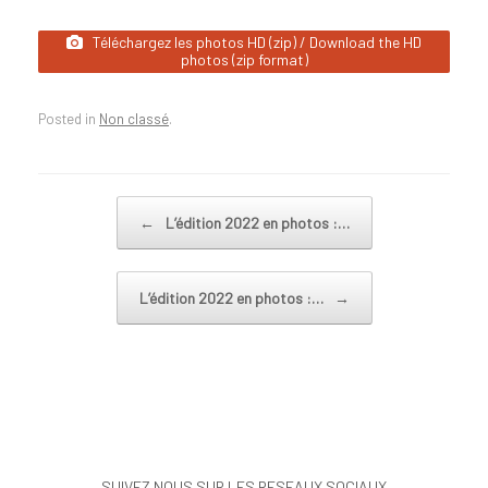
Téléchargez les photos HD (zip) / Download the HD
photos (zip format)
Posted in
Non classé
.
Post navigation
←
L’édition 2022 en photos :…
L’édition 2022 en photos :…
→
SUIVEZ NOUS SUR LES RESEAUX SOCIAUX