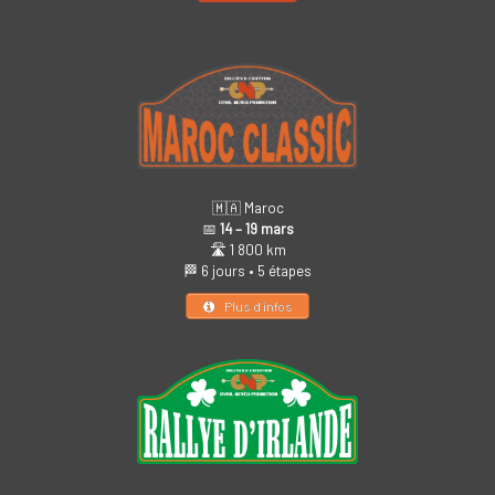
🇲🇦 Maroc
📅
14 – 19 mars
🛣️ 1 800 km
🏁 6 jours • 5 étapes
Plus d’infos