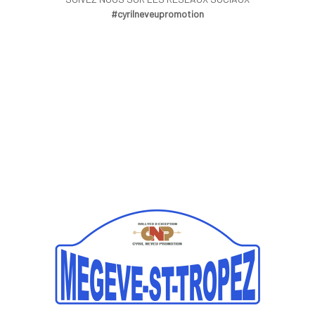
#cyrilneveupromotion