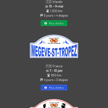
🇮🇪 Irlande
📅
10 – 14 mai
🛣️ 1 200 km
🏁 5 jours • 4 étapes
Plus d’infos
🇫🇷 France
📅
7 – 10 juin
🛣️ 850 km
🏁 4 jours • 3 étapes
Plus d’infos