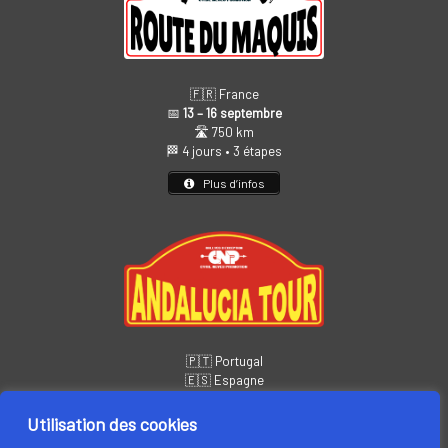
🇫🇷 France
📅
13 – 16 septembre
🛣️ 750 km
🏁 4 jours • 3 étapes
Plus d’infos
🇵🇹 Portugal
🇪🇸 Espagne
📅
14 – 19 novembre
🏁 6 jours • 5 étapes
Utilisation des cookies