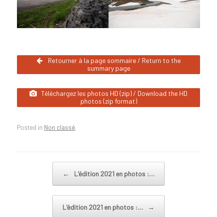
Retourner à la page sommaire / Return to the
summary page
Téléchargez les photos HD (zip) / Download the HD
photos (zip format)
Posted in
Non classé
.
Post navigation
←
L’édition 2021 en photos :…
L’édition 2021 en photos :…
→