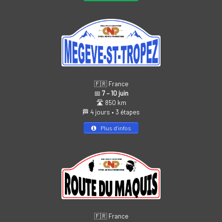
🇫🇷 France
📅
7 – 10 juin
🛣️ 850 km
🏁 4 jours • 3 étapes
Plus d’infos
🇫🇷 France