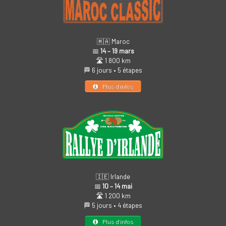
🇲🇦 Maroc
📅
14 – 19 mars
🛣️ 1 800 km
🏁 6 jours • 5 étapes
Plus d’infos
🇮🇪 Irlande
📅
10 – 14 mai
🛣️ 1 200 km
🏁 5 jours • 4 étapes
Plus d’infos