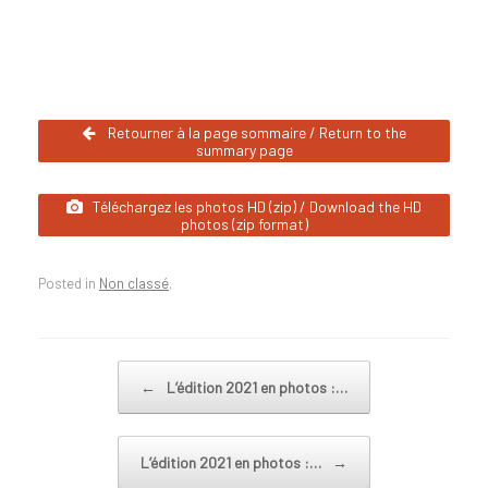
Retourner à la page sommaire / Return to the
summary page
Téléchargez les photos HD (zip) / Download the HD
photos (zip format)
Posted in
Non classé
.
Post navigation
←
L’édition 2021 en photos :…
L’édition 2021 en photos :…
→