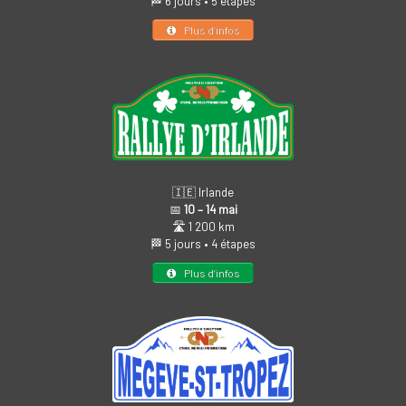
🏁 6 jours • 5 étapes
Plus d’infos
🇮🇪 Irlande
📅
10 – 14 mai
🛣️ 1 200 km
🏁 5 jours • 4 étapes
Plus d’infos