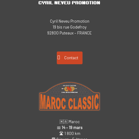
Cyril Neveu Promotion
19 bis rue Godefroy
92800 Puteaux – FRANCE
Contact
🇲🇦 Maroc
📅
14 – 19 mars
🛣️ 1 800 km