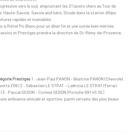
ogression vers le sud, empruntant les 21 lacets chers au Tour de
. Haute-Savoie, Savoie and Isère. Située dans la station d’Alpe
oitures rapides et maniables.
à l’hôtel Pic Blanc pour un dîner fin et une soirée bien méritée,
Classics et Prestiges prendra la direction de St-Rémy-de-Provence,
égorie Prestiges
1 : Jean-Paul PANON – Béatrice PANON (Chevrolet
vette Z06) 2 : Sébastien LE STRAT – Laëticia LE STRAT (Ferrari
) 3 : Pascal GEDON – Corinne GEDON (Porsche 991 4S SE)
s une ambiance amicale et sportive, parmi certains des plus beaux