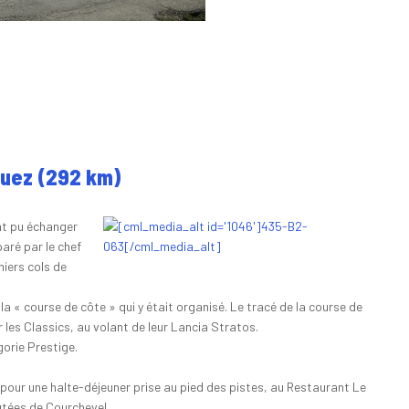
Huez (292 km)
nt pu échanger
paré par le chef
miers cols de
a « course de côte » qui y était organisé. Le tracé de la course de
les Classics, au volant de leur Lancia Stratos.
orie Prestige.
 pour une halte-déjeuner prise au pied des pistes, au Restaurant Le
utées de Courchevel.