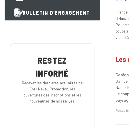
BULLETIN D'ENGAGEMENT
France,
d’Huez :
Pour clo
toute à
via le C
Les 
RESTEZ
INFORMÉ
Catégor
Samuel 
Recevez les dernières actualités de
Nano- 
Cyril Neveu Promotion, les
Le coup
ouvertures des inscriptions et les
paysage
nouveautés de nos rallyes.
Posted i