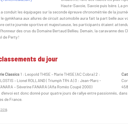
Haute-Savoie, Savoie puis Isère. La pr
 a conduit les équipages sur la seconde épreuve chronométrée de la journée
 le gymkhana aux allures de circuit automobile aura fait la part belle aux v
re cette journée sportive et majestueuse, les participants étaient attendus 
 l’honneur des crus du Domaine Bertaud Bellieu. Demain, la caravanne des 
ol de Perty !
classements du jour
ie Classics
1 : Leopold THISE – Marie THISE (AC Cobra) 2 :
Cat
LOSTIS – Lionel ROLLAND ( Triumph TR4 A) 3 : Jean-Marc -
Cor
FANARA – Séverine FANARA (Alfa Roméo Coupé 2000)
458
 d’envoi est donc donné pour quatre jours de rallye entre passionnés, dan
s de France.
n
2016
.