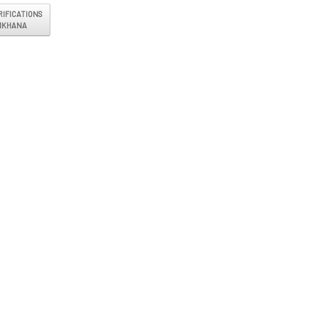
vigation
IFICATIONS
MKHANA