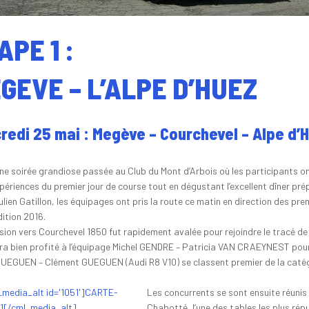
APE 1 :
GEVE – L’ALPE D’HUEZ
redi 25 mai : Megève – Courchevel – Alpe d’
ne soirée grandiose passée au Club du Mont d’Arbois où les participants o
xpériences du premier jour de course tout en dégustant l’excellent dîner pré
ulien Gatillon, les équipages ont pris la route ce matin en direction des pre
dition 2016.
sion vers Courchevel 1850 fut rapidement avalée pour rejoindre le tracé de l
ra bien profité à l’équipage Michel GENDRE – Patricia VAN CRAEYNEST pour 
GUEGUEN – Clément GUEGUEN (Audi R8 V10) se classent premier de la catég
Les concurrents se sont ensuite réunis
Chabotté, l’une des tables les plus rép