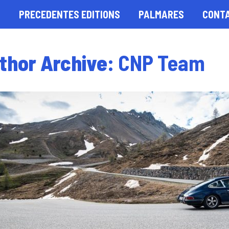
S
PRECEDENTES EDITIONS
PALMARES
CONT
thor Archive:
CNP Team