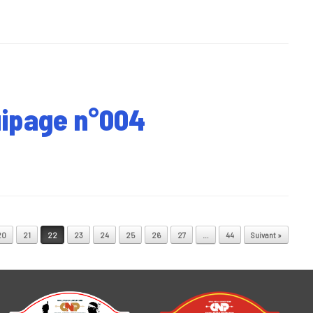
quipage n°004
20
21
22
23
24
25
26
27
…
44
Suivant »