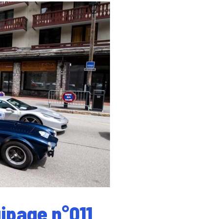
uipage n°011