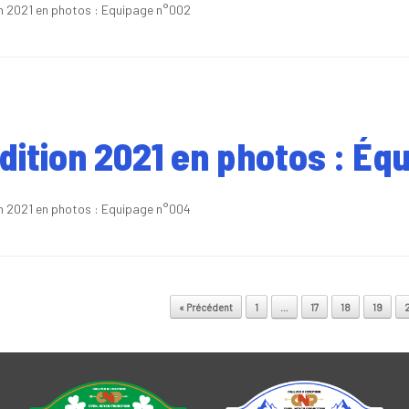
on 2021 en photos : Equipage n°002
édition 2021 en photos : É
on 2021 en photos : Equipage n°004
vigation
« Précédent
1
…
17
18
19