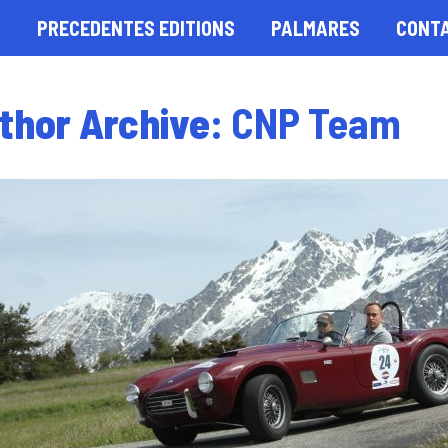
S
PRECEDENTES EDITIONS
PALMARES
CONT
thor Archive:
CNP Team