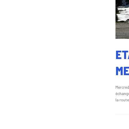
ET
ME
Mercred
échanger
la rout