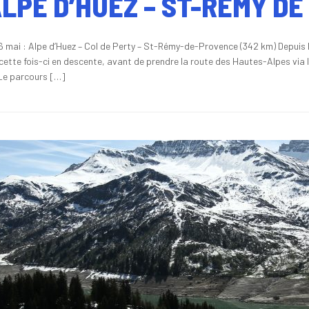
ALPE D’HUEZ – ST-REMY D
6 mai : Alpe d’Huez – Col de Perty – St-Rémy-de-Provence (342 km) Depuis l’A
 cette fois-ci en descente, avant de prendre la route des Hautes-Alpes via 
 Le parcours […]