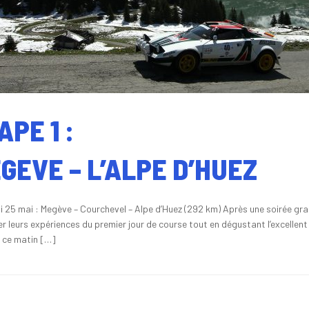
APE 1 :
GEVE – L’ALPE D’HUEZ
i 25 mai : Megève – Courchevel – Alpe d’Huez (292 km) Après une soirée gra
 leurs expériences du premier jour de course tout en dégustant l’excellent d
e ce matin […]