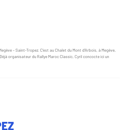
egève – Saint-Tropez. C’est au Chalet du Mont d’Arbois, à Megève,
éjà organisateur du Rallye Maroc Classic, Cyril concocte ici un
PEZ